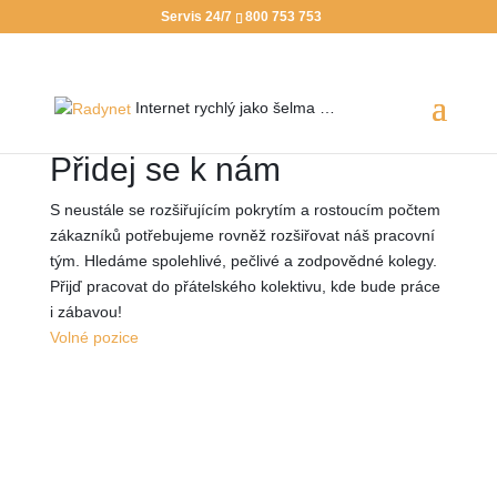
Servis 24/7
800 753 753
Internet rychlý jako
šelma …
Přidej se k nám
S neustále se rozšiřujícím pokrytím a rostoucím počtem
zákazníků potřebujeme rovněž rozšiřovat náš pracovní
tým. Hledáme spolehlivé, pečlivé a zodpovědné kolegy.
Přijď pracovat do přátelského kolektivu, kde bude práce
i zábavou!
Volné pozice