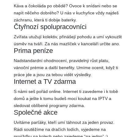
Káva a čokoláda po obědě? Ovoce k snídani nebo se
napít něčeho dobrého? U nás v kuchyňce vždy najdeš
záchranu, která ti dobije baterky.
Čtyřnozí spolupracovníci
Zvířata utužují kolektiv, přinášejí pohodu a umí vykouzlit
úsměv na tváři. Za nás mazlíček v kanceláři určite ano.
Prima peníze
Nadstandardní ohodnocení, pravidelný růst platu,
vánoční prémie a další benefity. Umíme ocenit, když ti
práce jde a jsou za tebou vidět výsledky.
Internet a TV zdarma
S námi seš pořád online. Internet ti zavedeme i k tobě
domů a ješte k tomu budeš moci koukat na IPTV a
sledovat oblíbené programy zdarma.
Společné akce
Uvítáme parťáky, kteří umí táhnout za jeden provaz.
Rádi soutěžíme na dračích lodích, vyjedeme na
projížďku na kolech nebo zajedeme “na jedno” :)