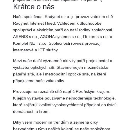
Krátce
o nás
Naše společnost Radynet s.r.o. je provozovatelem sítě
Radynet Internet Hned. Vzhledem k dlouhodobé
spolupráci a akvizicím patří do naší rodiny společnosti
ARENIS s.r.o., AGONA systems s.r.o., ITexpres s.r.o. a
Komplet NET s.r.o. Společnosti rovněž provozují
internetové a ICT služby.
Mezi naše další významné aktivity patří projektování a
výstavba optických sítí
. Stavíme nejen meziměstské
páteřní sítě, ale i metropolitní optické sítě, na které
připojujeme naše zákazníky.
Provozujeme rozsáhlé sítě
napříč Plzeňským krajem
.
K jejich výstavbě používáme nejmodernější technologie,
které zajišťují kvalitní vysokorychlostní připojení do tisíců
domácností a firem.
Díky všem moderním trendům a zejména díky
bezvadnému týmu našich kolegů se naše společnost